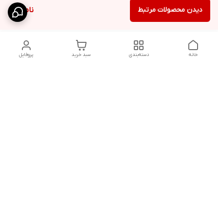
دیدن محصولات مرتبط
ناموجود
خانه
دسته‌بندی
سبد خرید
پروفایل
دسترسی سریع
شلوار بگ مردانه پارچه‌ای
استایل اولد مانی مردانه
راهنمای کامل ست کردن
اورجینال دیلم پلاس +
شلوارک مردانه در سال 202۶
بهترین تیپ اسپرت پسرانه
رنگ سال 1405
تجربه خرید از اورجینال