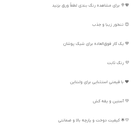
💖🍭 برای مشاهده رنگ بندی لطفاً ورق بزنید
😍 تنخور زیبا و جذب
💙 یک کار فوق‌العاده برای شیک پوشان
💜 رنگ ثابت
❤️ با قیمتی استثنایی برای ولنتاین
💚 آستین و یقه کش
💛🌟 کیفیت دوخت و پارچه بالا و ضمانتی