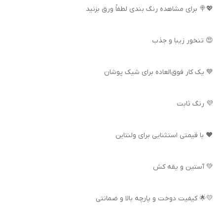
💖🍭 برای مشاهده رنگ بندی لطفاً ورق بزنید
😍 تنخور زیبا و جذب
💙 یک کار فوق‌العاده برای شیک پوشان
💜 رنگ ثابت
❤️ با قیمتی استثنایی برای ولنتاین
💚 آستین و یقه کش
💛🌟 کیفیت دوخت و پارچه بالا و ضمانتی