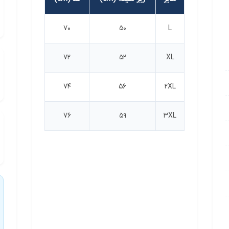
70
50
L
72
52
XL
74
56
2XL
76
59
3XL