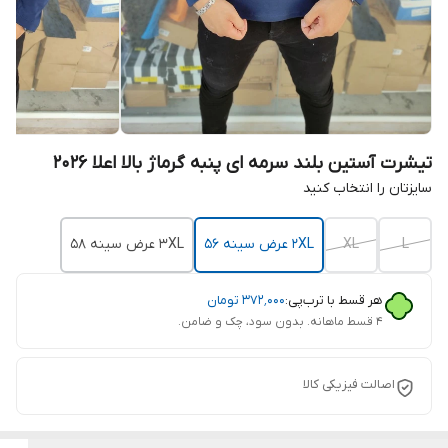
تیشرت آستین بلند سرمه ای پنبه گرماژ بالا اعلا 2026
سایزتان را انتخاب کنید
L
XL
2XL عرض سینه 56
3XL عرض سینه 58
هر قسط با ترب‌پی:
۳۷۲٬۰۰۰
تومان
۴ قسط ماهانه. بدون سود، چک و ضامن.
اصالت فیزیکی کالا