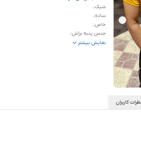
شیک
:
.
ساده
:
.
خاص
:
.
جنس پنبه براش
:
.
جدید
:
.
نمایش بیشتر
تضمین کیفیت
:
.
ظرات کاربران