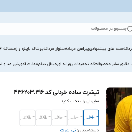
جستجو در محصولات
دانه
ست های پیشنهادی
پیراهن مردانه
شلوار مردانه
پوشاک پاییزه و زمستانه 
ب دقیق سایز محصولات
کد تخفیفات روزانه اورجینال دیلم
مقالات آموزشی مد و لب
تیشرت ساده خردلی کد 436203.296
سایزتان را انتخاب کنید
3XL
XXL
XL
L
M
دسته‌بندی
:
تی شرت