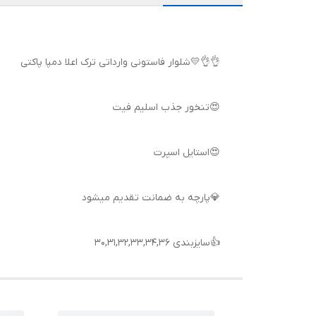
👌👌💛شلوار فاستونی وارداتی ترک اعلا دمپا پاکتی
😍تنخور جذب اسلیم فیت
😍استایل اسپرت
💎پارچه به ضمانت تقدیم میشود
👍سایزبندی 30,31,32,33,34,36