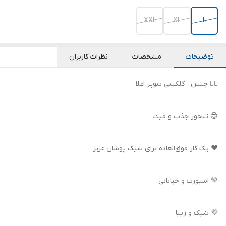
XXL
XL
L
توضیحات
مشخصات
نظرات کاربران
👌🏻 جنس : گلکسی سوپر اعلا
😍 تنخور جذب و فیت
❤️ یک کار فوق‌العاده برای شیک پوشان عزیز
💚 اسپورت و خیابانی
💜 شیک و زیبا