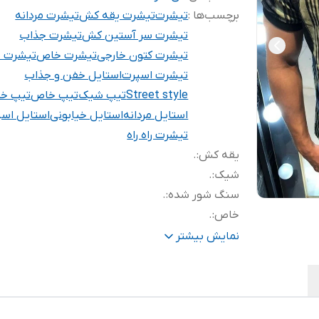
برچسب‌ها :
تیشرت
تیشرت یقه کش
تیشرت مردانه
تیشرت سر آستین کش
تیشرت جذاب
تیشرت کتون خارجی
تیشرت خاص
تیشرت ج
تیشرت اسپرت
استایل خفن و جذاب
Street style
تیپ شیک
تیپ خاص
تیپ خی
استایل مردانه
استایل خیابونی
استایل اس
تیشرت راه راه
یقه کش
:
.
شیک
:
.
سنگ شور شده
:
.
خاص
:
.
جنس کتون خارجی
:
.
نمایش بیشتر
جدید
:
‌.
تضمین کیفیت
:
.
آستین کش
:
.