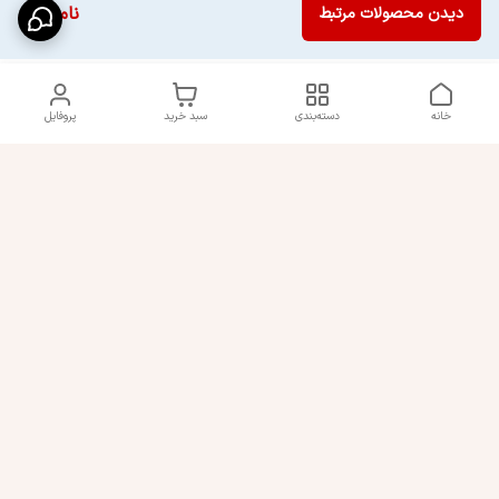
ناموجود
دیدن محصولات مرتبط
خانه
دسته‌بندی
سبد خرید
پروفایل
دسترسی سریع
راهنمای کامل ست کردن
استایل اولد مانی مردانه
شلوارک مردانه در سال 202۶
اورجینال دیلم پلاس +
رنگ سال 1405
بهترین تیپ اسپرت پسرانه
شرایط تعویض یا عودت
سفارش
تجربه خرید از اورجینال دیلم