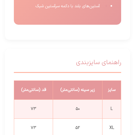
آستین‌های بلند با دکمه سرآستین شیک
راهنمای سایزبندی
سایز
زیر سینه (سانتی‌متر)
قد (سانتی‌متر)
73
50
L
73
52
XL