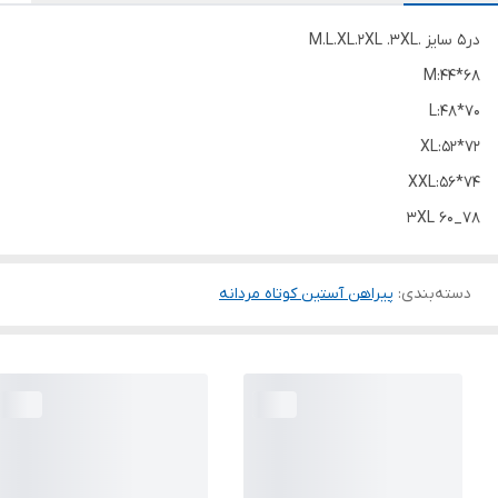
در۵ سایز .M.L.XL.2XL .3XL
M:44*68
L:48*70
XL:52*72
XXL:56*74
دسته‌بندی
:
پیراهن آستین کوتاه مردانه