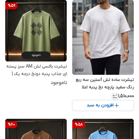
%
59
ناموجود
تیشرت باکسی لش AM سبز پسته
ای جذاب پنبه دونخ درجه یک |
تیشرت ساده لش آستین سه ربع
اورجینال دیلم
ناموجود
رنگ سفید پارچه نخ پنبه اعلا
۱٬۵۱۰٬۰۰۰
افزودن به سبد
%
60
%
58