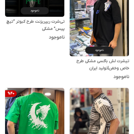
ناموجود
تی‌شرت ریپریزنت طرح کبوتر “تیچ
پیس” مشکی
ناموجود
ناموجود
تیشرت لش باکسی مشکی طرح
خاص و‌خفن|تولید ایران
ناموجود
%
40