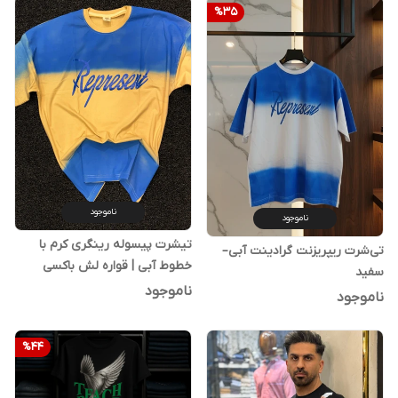
%
35
ناموجود
ناموجود
تیشرت پیسوله رینگری کرم با
تی‌شرت ریپریزنت گرادینت آبی–
خطوط آبی | قواره لش باکسی
سفید
تولید ایران
ناموجود
ناموجود
%
44