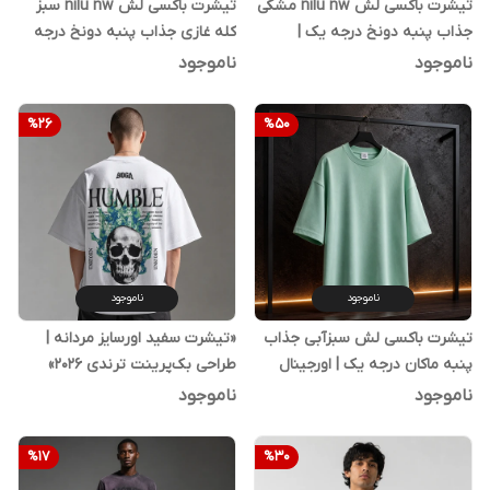
تیشرت باکسی لش nilu nw مشکی
تیشرت باکسی لش nilu nw سبز
جذاب پنبه دونخ درجه یک |
کله غازی جذاب پنبه دونخ درجه
اورجینال دیلم
یک | اورجینال دیلم
ناموجود
ناموجود
%
26
%
50
ناموجود
ناموجود
تیشرت باکسی لش سبزآبی جذاب
«تیشرت سفید اورسایز مردانه |
پنبه ماکان درجه یک | اورجینال
طراحی بک‌پرینت ترندی 2026»
دیلم
ناموجود
ناموجود
%
17
%
30