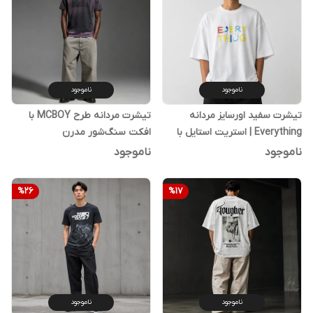
ناموجود
ناموجود
تیشرت سفید اورسایز مردانه
تیشرت مردانه طرح MCBOY با
Everything | استریت استایل با
افکت سنگ‌شور مدرن
چاپ رنگی خاص
ناموجود
ناموجود
%
26
%
17
ناموجود
ناموجود