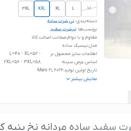
3XL
XXL
XL
L
M
دسته‌بندی
:
تی شرت ساده
برچسب‌ها :
تیشرت سفید
مقاوم و با دوام
:
ضمانت اصالت کالا
مدل
:
بیسیک ساده
اطلاعات سایز محصول بر
L=48 - XL=52 -
اساس عرض سینه
:
2XL=56 - 3XL=58
تاریخ اولین تولید
:
Mars 21, 2026
سایز مدل
:
L
نمایش بیشتر
کشور تولید کننده
:
ایران
ابعاد بسته
12.17 x 11.69 x 2.4 inches; 0.01
بندی
:
ounces
ت سفید ساده مردانه نخ پنبه کد5