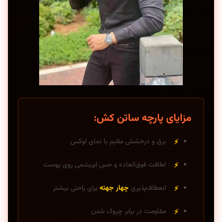
مزایای پارچه ساتن کش:
برق و درخشش ملایم با نمای لوکس
لطافت فوق‌العاده و حس ابریشمی روی پوست
انعطاف‌پذیری
چهار جهته
برای راحتی بیشتر
مقاومت در برابر چروک شدن