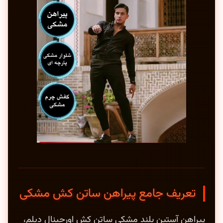
تعریف جامع پیراهن ساتن کش مشکی
پیراهن آستین بلند مشکی ساتن کش اورجینال دیلم،