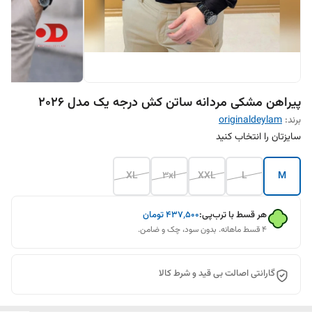
پیراهن مشکی مردانه ساتن کش درجه یک مدل 2026
برند:
originaldeylam
سایزتان را انتخاب کنید
XL
3xl
XXL
L
M
هر قسط با ترب‌پی:
۴۳۷٬۵۰۰
تومان
۴ قسط ماهانه. بدون سود، چک و ضامن.
گارانتی اصالت بی قید و شرط کالا