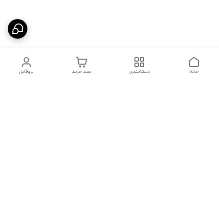
خانه
دسته‌بندی
سبد خرید
پروفایل
دسترسی سریع
شلوار بگ مردانه پارچه‌ای
استایل اولد مانی مردانه
راهنمای کامل ست کردن
اورجینال دیلم پلاس +
شلوارک مردانه در سال 202۶
بهترین تیپ اسپرت پسرانه