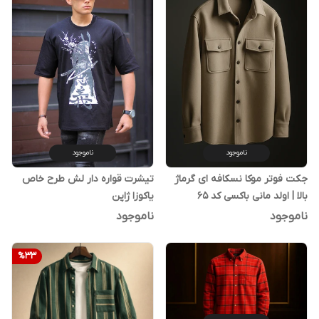
ناموجود
ناموجود
جکت فوتر موکا نسکافه ای گرماژ
تیشرت قواره دار لش طرح خاص
بالا | اولد مانی باکسی کد ۶۵
یاکوزا ژاپن
اورجینال دیلم
ناموجود
ناموجود
%
33