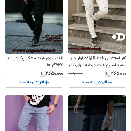
آفر استثنایی فقط $😍/شلوار جین
شلوار بوی فرند مشکی پرکلاغی کد
سفید اسلیم فیت مردانه - زاپ کاتر
boy45671
جدید و خفن کد Wkdnks
۲٬۶۵۰٬۰۰۰
۴۶۵٬۰۰۰
۲٬۶۸۰٬۰۰۰
افزودن به سبد
افزودن به سبد