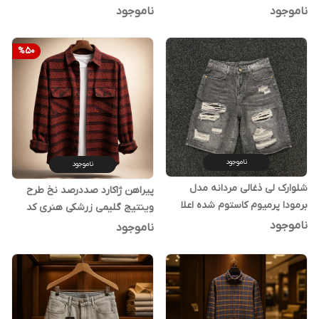
Pattern”
و فید اسپرت – کالکشن اورجینال
ناموجود
ناموجود
دیلم
%
50
ناموجود
ناموجود
شلوارک لی ذغالی مردانه مدل
پیراهن ژاکارد صددرصد نخ طرح
برمودا پرمیوم کاستوم شده اعلا
وینتیج گلیمی زرشکی هنری کد
v54
ناموجود
ناموجود