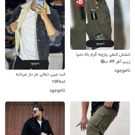
ناموجود
اسلش کنفی پارچه گرم بالا دمپا
زیپ آفر ۱۴۴ ت🤩
ناموجود
ناموجود
کت جین ذغالی خز دار مردانه
کد2545
ناموجود