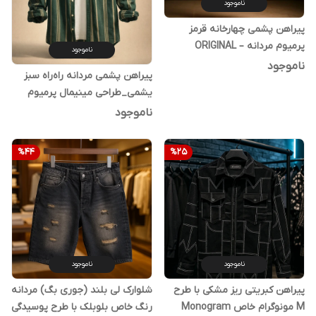
ناموجود
پیراهن پشمی چهارخانه قرمز
پرمیوم مردانه – ORIGINAL
ناموجود
DEYLAM» کد۲
ناموجود
پیراهن پشمی مردانه راه‌راه سبز
یشمی_طراحی مینیمال پرمیوم
ناموجود
%
44
%
25
ناموجود
ناموجود
پیراهن کبریتی ریز مشکی با طرح
شلوارک لی بلند (جوری بگ) مردانه
M مونوگرام خاص Monogram
رنگ خاص بلوبلک با طرح پوسیدگی