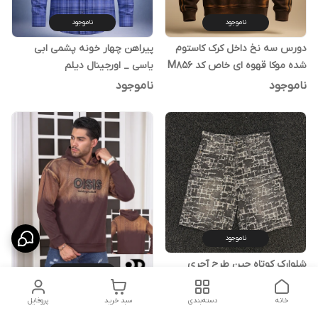
ناموجود
ناموجود
دورس سه نخ داخل کرک کاستوم
پیراهن چهار خونه پشمی ابی
شده موکا قهوه ای خاص کد M856
یاسی _ اورجینال دیلم
ناموجود
ناموجود
ناموجود
شلوارک کوتاه جین طرح آجری
ناموجود
خاکستری - اورجینال دیلم
هودی موکا قهوه ای گرماژ سنگین
ناموجود
خانه
دسته‌بندی
سبد خرید
پروفایل
لاکچری سه نخ درجه یک با تضمین