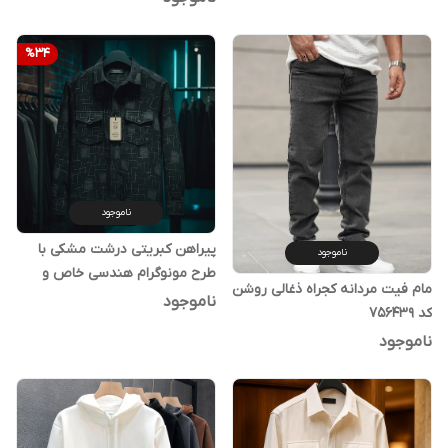
%
34
ناموجود
پیراهن کبریتی درشت مشکی با
ناموجود
طرح مونوگرام هندسی خاص و
مام فیت مردانه کجراه ذغالی روشن
لاکچری
ناموجود
کد 756439
ناموجود