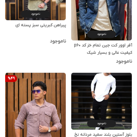
ناموجود
پیراهن کبریتی سبز پسته ای
ناموجود
ناموجود
آفر اوور کت جین تمام خز کد p60
کیفیت عالی و بسیار شیک
فقط599ت
ناموجود
%
49
ناموجود
بلوز آستین بلند سفید مردانه نخ