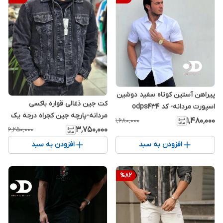
پیراهن آستین کوتاه سفید دوشین
کت جین ذغالی قواره باکسی
اسپورت مردانه- کد odps434
مردانه-پارچه جین کجراه درجه یک
۱٬۴۸۰٬۰۰۰
۱٬۶۸۰٬۰۰۰
بدون کش
۳٬۷۵۰٬۰۰۰
۶٬۲۵۰٬۰۰۰
افزودن به سبد
افزودن به سبد
%
82