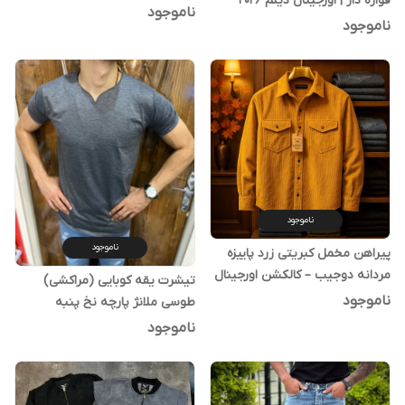
قواره دار | اورجینال دیلم 2026
استثنایی و تضمینی
ناموجود
ناموجود
ناموجود
ناموجود
پیراهن مخمل کبریتی زرد پاییزه
مردانه دوجیب – کالکشن اورجینال
تیشرت یقه کوبایی (مراکشی)
دیلم
ناموجود
طوسی ملانژ پارچه نخ پنبه
ناموجود