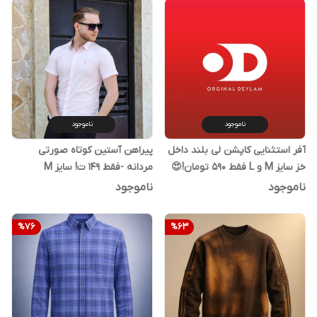
ناموجود
ناموجود
آفر استثنایی کاپشن لی بلند داخل
پیراهن آستین کوتاه صورتی
خز سایز M و L فقط ۵۹۰ تومان!😍
مردانه -فقط 149 ت! سایز M
🧨
ناموجود
ناموجود
%
76
%
63