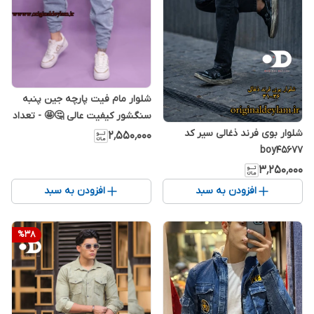
شلوار مام فیت پارچه جین پنبه
سنگشور کیفیت عالی 🤔🤩 - تعداد
محدود
شلوار بوی فرند ذغالی سیر کد
۲٬۵۵۰٬۰۰۰
boy45677
۳٬۲۵۰٬۰۰۰
افزودن به سبد
افزودن به سبد
%
38