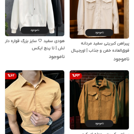
ناموجود
ناموجود
هودی سفید 🤍 سایز بزرگ قواره دار
پیراهن کبریتی سفید مردانه
لش | تا پنج ایکس
فوق‌العاده خفن و جذاب | اورجینال
ناموجود
دیلم
ناموجود
%
62
%
43
ناموجود