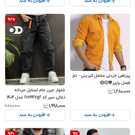
افزودن به سبد
افزودن به سبد
%
25
پیراهن خردلی مخمل کبریتی - تم
فصل پاییز🧡😊😍
شلوار جین مام استایل مردانه
۱٬۲۸۰٬۰۰۰
ذغالی سیر کد fc6447gf مدل ۱۴۰4
۱٬۹۹۸٬۰۰۰
۲٬۶۸۰٬۰۰۰
افزودن به سبد
افزودن به سبد
%
40
%
11