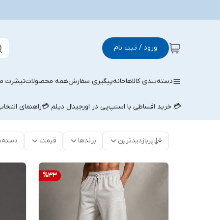
ورود / ثبت نام
دسته‌بندی کالاها
خانه
پیگیری سفارش
همه محصولات
تیشرت مر
💳 خرید اقساطی با اسنپ‌پی در اورجینال دیلم 💳
راهنمای انتخا
پربازدیدترین
برندها
قیمت
دسته‌ب
%
33