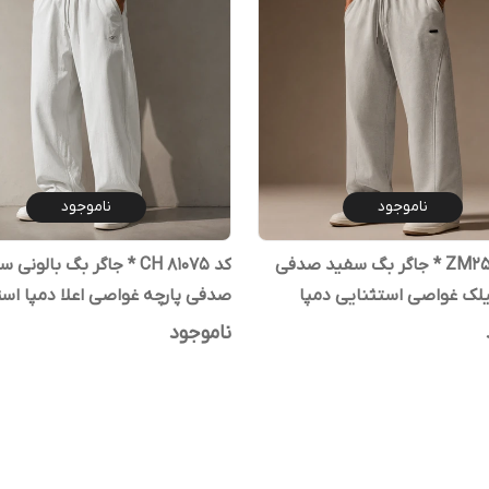
ناموجود
ناموجود
کد ZM25-462 * جاگر بگ سفید صدفی
کد 81075 CH * جاگر بگ بالونی
لک غواصی استثنایی دمپا
صدفی پارچه غواصی اعلا دمپا استو
 مستر کوالیتی
مستر کوالیتی
ناموجود