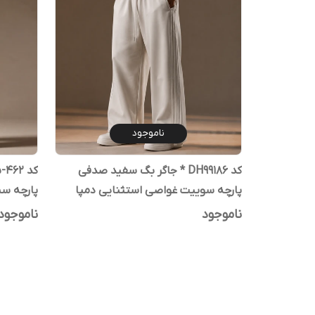
ناموجود
کد DH99186 * جاگر بگ سفید صدفی
پارچه سوییت غواصی استثنایی دمپا
پارچه سی
استوپر | مستر کوالیتی
استوپر |
ناموجود
ناموجود