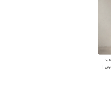
 سفید
پر |