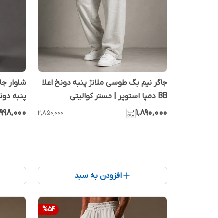
جاگر نیم بگ طوسی ملانژ پنبه دونخ اعلا
BB دمپا استوپر | مستر کوالیتی
کوالیتی
٬۹۹۸٬۰۰۰
۱٬۸۹۰٬۰۰۰
۲٬۸۵۰٬۰۰۰
افزودن به سبد
%
54