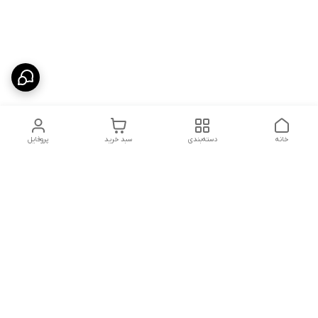
خانه
دسته‌بندی
سبد خرید
پروفایل
دسترسی سریع
شلوار بگ مردانه پارچه‌ای
استایل اولد مانی مردانه
راهنمای کامل ست کردن