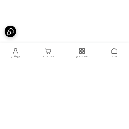
خانه
دسته‌بندی
سبد خرید
پروفایل
دسترسی سریع
شلوار بگ مردانه پارچه‌ای
استایل اولد مانی مردانه
راهنمای کامل ست کردن