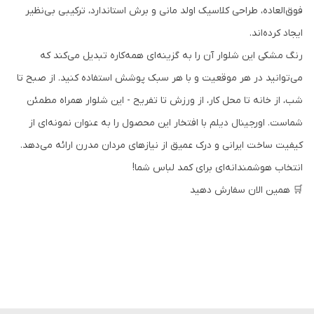
فوق‌العاده، طراحی کلاسیک اولد مانی و برش استاندارد، ترکیبی بی‌نظیر
ایجاد کرده‌اند.
رنگ مشکی این شلوار آن را به گزینه‌ای همه‌کاره تبدیل می‌کند که
می‌توانید در هر موقعیت و با هر سبک پوشش استفاده کنید. از صبح تا
شب، از خانه تا محل کار، از ورزش تا تفریح - این شلوار همراه مطمئن
شماست. اورجینال دیلم با افتخار این محصول را به عنوان نمونه‌ای از
کیفیت ساخت ایرانی و درک عمیق از نیازهای مردان مدرن ارائه می‌دهد.
انتخاب هوشمندانه‌ای برای کمد لباس شما!
🛒 همین الان سفارش دهید
💫 فقط امروز: ارسال فوری
🎁 ضمانت کیفیت 30 روزه | 🚚 تحویل در محل | 📞 پشتیبانی
24/7