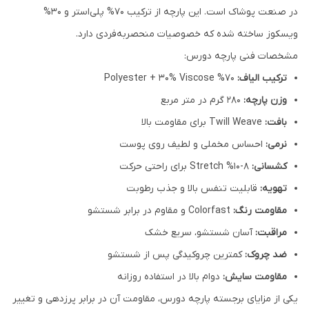
در صنعت پوشاک است. این پارچه از ترکیب 70% پلی‌استر و 30%
ویسکوز ساخته شده که خصوصیات منحصربه‌فردی دارد.
مشخصات فنی پارچه دورس:
ترکیب الیاف:
70% Polyester + 30% Viscose
وزن پارچه:
280 گرم در متر مربع
بافت:
Twill Weave برای مقاومت بالا
نرمی:
احساس مخملی و لطیف روی پوست
کشسانی:
8-10% Stretch برای راحتی حرکت
تهویه:
قابلیت تنفس بالا و جذب رطوبت
مقاومت رنگ:
Colorfast و مقاوم در برابر شستشو
مراقبت:
آسان شستشو، سریع خشک
ضد چروک:
کمترین چروکیدگی پس از شستشو
مقاومت سایش:
دوام بالا در استفاده روزانه
یکی از مزایای برجسته پارچه دورس، مقاومت آن در برابر پرزدهی و تغییر