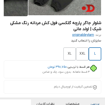
شلوار جاگر پارچه گلکسی فول کش مردانه رنگ مشکی
شیک | اولد مانی
برند:
originaldeylam
سایزتان را انتخاب کنید
XL
XXL
L
هر قسط با ترب‌پی:
۳۹۸٬۷۵۰
تومان
۴ قسط ماهانه. بدون سود، چک و ضامن.
تضمین کیفیت از اورجینال دیلم
بررسی
مشخصات
نظرات کاربران