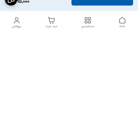
1,595,000
خانه
دسته‌بندی
سبد خرید
پروفایل
دسترسی سریع
شلوار بگ مردانه پارچه‌ای
استایل اولد مانی مردانه
راهنمای کامل ست کردن
اورجینال دیلم پلاس +
شلوارک مردانه در سال 202۶
بهترین تیپ اسپرت پسرانه
رنگ سال 1405
تجربه خرید از اورجینال
شرایط تعویض یا عودت
دیلم