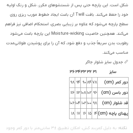
شکل است. این پارچه حتی پس از شستشوهای مکرر، شکل و رنگ اولیه
خود را حفظ می‌کند. بافت Twill آن باعث ایجاد خطوط مورب ریزی روی
سطح پارچه می‌شود که علاوه بر زیبایی بصری، استحکام اضافی نیز فراهم
می‌کند. همچنین خاصیت Moisture-wicking این پارچه باعث می‌شود
رطوبت بدن سریعاً جذب و دفع شود، که آن را برای پوشیدن طولانی‌مدت
مناسب می‌کند.
📏 جدول سایز شلوار جاگر
سایز
31
32
33
34
36
دور کمر (cm)
78
84
90
94
98
دور باسن (cm)
96
102
108
112
116
قد شلوار (cm)
98
100
102
104
106
پهنای پاچه (cm)
14
15
16
17
18
نکته:
به دلیل کمربند کش، امکان تطبیق ±3 سانتی‌متر با دور کمر وجود