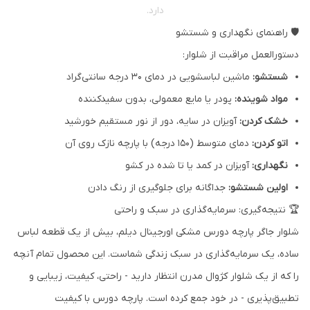
دارد.
🛡️ راهنمای نگهداری و شستشو
دستورالعمل مراقبت از شلوار:
شستشو:
ماشین لباسشویی در دمای 30 درجه سانتی‌گراد
مواد شوینده:
پودر یا مایع معمولی، بدون سفیدکننده
خشک کردن:
آویزان در سایه، دور از نور مستقیم خورشید
اتو کردن:
دمای متوسط (150 درجه) با پارچه نازک روی آن
نگهداری:
آویزان در کمد یا تا شده در کشو
اولین شستشو:
جداگانه برای جلوگیری از رنگ دادن
🏆 نتیجه‌گیری: سرمایه‌گذاری در سبک و راحتی
شلوار جاگر پارچه دورس مشکی اورجینال دیلم، بیش از یک قطعه لباس
ساده، یک سرمایه‌گذاری در سبک زندگی شماست. این محصول تمام آنچه
را که از یک شلوار کژوال مدرن انتظار دارید - راحتی، کیفیت، زیبایی و
تطبیق‌پذیری - در خود جمع کرده است. پارچه دورس با کیفیت