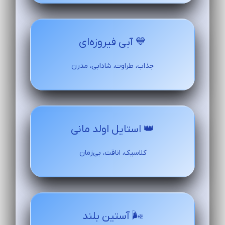
💙 آبی فیروزه‌ای
جذاب، طراوت، شادابی، مدرن
👑 استایل اولد مانی
کلاسیک، اناقت، بی‌زمان
🌬️ آستین بلند