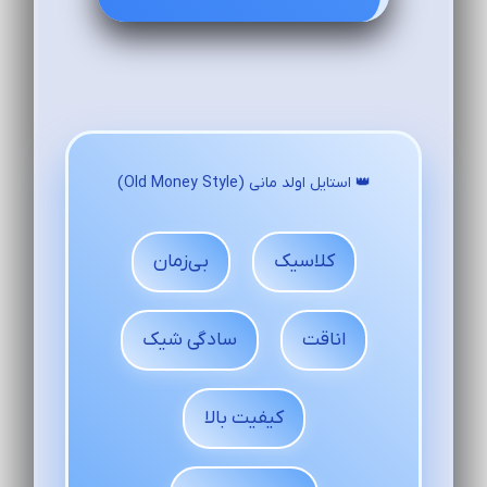
👑 استایل اولد مانی (Old Money Style)
کلاسیک
بی‌زمان
اناقت
سادگی شیک
کیفیت بالا