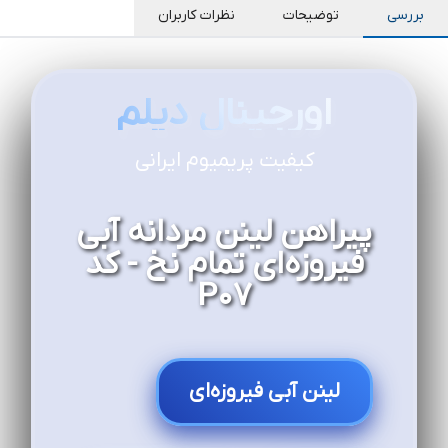
بررسی
توضیحات
نظرات کاربران
اورجینال دیلم
کیفیت پریمیوم ایرانی
پیراهن لینن مردانه آبی
فیروزه‌ای تمام نخ - کد
P07
لینن آبی فیروزه‌ای