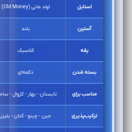
استایل
اولد مانی (Old Money)
آستین
بلند
یقه
کلاسیک
بسته شدن
دکمه‌ای
مناسب برای
تابستان - بهار - کژوال - ساح
ترکیب‌پذیری
جین - چینو - کتان - بلیزر