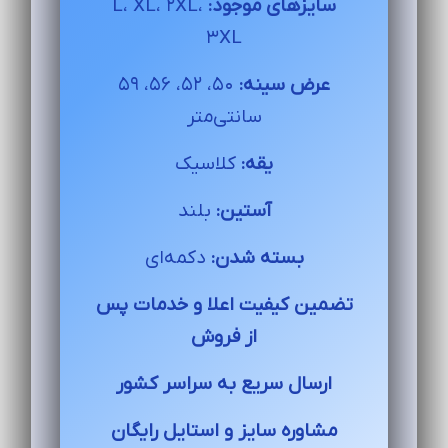
سایزهای موجود:
L، XL، 2XL،
3XL
عرض سینه:
50، 52، 56، 59
سانتی‌متر
یقه:
کلاسیک
آستین:
بلند
بسته شدن:
دکمه‌ای
تضمین کیفیت اعلا و خدمات پس
از فروش
ارسال سریع به سراسر کشور
مشاوره سایز و استایل رایگان