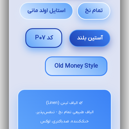
تمام نخ
استایل اولد مانی
کد P07
آستین بلند
Old Money Style
🌿 الیاف لینن (Linen)
الیاف طبیعی تمام نخ - تنفس‌پذیر،
خنک‌کننده، ضدباکتری، لوکس