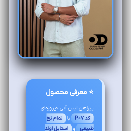
⭐ معرفی محصول
پیراهن لینن آبی فیروزه‌ای
کد P07
با
تمام نخ
طبیعی
و
استایل اولد