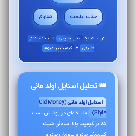
جذب رطوبت
مقاوم
لینن تمام نخ:
کتان طبیعی
+
خنک‌کنندگی
طبیعی
+
کیفیت پریمیوم
👑 تحلیل استایل اولد مانی
استایل اولد مانی (Old Money
Style)
فلسفه‌ای در پوشش است
که بر کیفیت بالا، سادگی شیک،
کلاسیک بودن، بی‌زمان بودن،