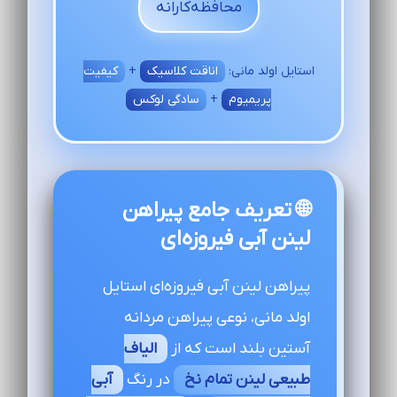
محافظه‌کارانه
استایل اولد مانی:
اناقت کلاسیک
+
کیفیت
پریمیوم
+
سادگی لوکس
🌐 تعریف جامع پیراهن
لینن آبی فیروزه‌ای
پیراهن لینن آبی فیروزه‌ای استایل
اولد مانی، نوعی پیراهن مردانه
آستین بلند است که از
الیاف
طبیعی لینن تمام نخ
در رنگ
آبی