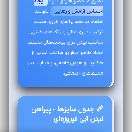
بصری منحصربه‌فردی دارد:
ایجاد
احساس آرامش و رهایی
, تقویت
اعتماد به نفس, القای انرژی مثبت,
ترکیب‌پذیری عالی با رنگ‌های خنثی,
مناسب بودن برای پوست‌های مختلف,
ایجاد ظاهر جوان و شاداب, نمادی از
خلاقیت و هوش عاطفی، و جذابیت در
محیط‌های اجتماعی.
📏 جدول سایزها - پیراهن
لینن آبی فیروزه‌ای