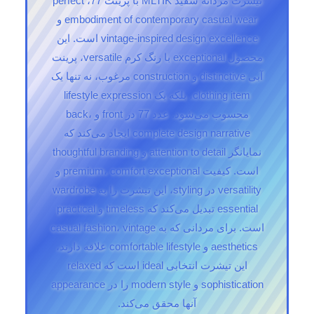
تیشرت مردانه سفید MLTIK با پرینت 77، perfect
embodiment of contemporary casual wear و
vintage-inspired design excellence است. این
محصول exceptional با رنگ کرم versatile، پرینت
آبی distinctive و construction مرغوب، نه تنها یک
clothing item، بلکه یک lifestyle expression
محسوب می‌شود. عدد 77 در front و back،
complete design narrative ایجاد می‌کند که
نمایانگر attention to detail و thoughtful branding
است. کیفیت premium، comfort exceptional و
versatility در styling، این تیشرت را به wardrobe
essential تبدیل می‌کند که timeless و practical
است. برای مردانی که به casual fashion، vintage
aesthetics و comfortable lifestyle علاقه دارند،
این تیشرت انتخابی ideal است که relaxed
sophistication و modern style را در appearance
آنها محقق می‌کند.