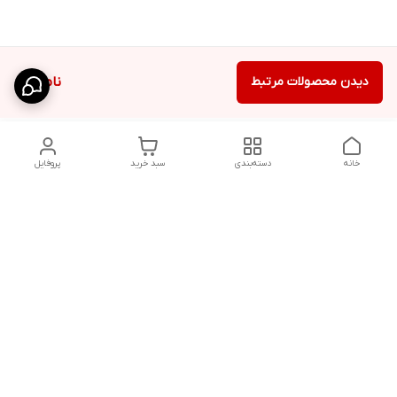
دیدن محصولات مرتبط
ناموجود
خانه
دسته‌بندی
سبد خرید
پروفایل
دسترسی سریع
شلوار بگ مردانه پارچه‌ای
استایل اولد مانی مردانه
راهنمای کامل ست کردن
اورجینال دیلم پلاس +