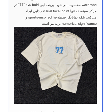
wardrobe محسوب می‌شود. پرینت آبی bold عدد "77" در
مرکز سینه، نه تنها visual focal point جذابی ایجاد
می‌کند، بلکه نمایانگر sports-inspired heritage و
numerical significance برند نیز است.