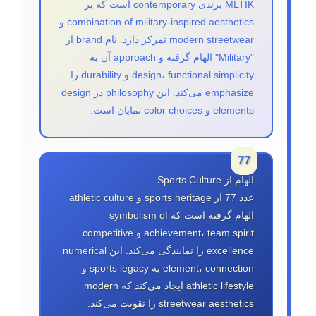
MLTIK برندی contemporary است که بر
combination of military-inspired aesthetics و
modern streetwear تمرکز دارد. نام brand از
"Military" الهام گرفته و approach آن به
design، functional simplicity و durability را
emphasize می‌کند. این philosophy در design
elements و color choices نمایان است.
الهام از Sports Culture
عدد 77 از sports heritage و athletic culture
الهام گرفته است که symbolism of
achievement، team spirit و competitive
excellence را نمایندگی می‌کند. این numerical
element، connection به sports legacy و
athletic lifestyle ایجاد می‌کند که modern
streetwear aesthetics را تقویت می‌کند.