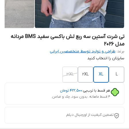
تی شرت آستین سه ربع لش باکسی سفید BMS مردانه
مدل 2026
برند:
طراحی و تولید توسط متخصصین ایرانی
سایزتان را انتخاب کنید
3XL
2XL
XL
L
هر قسط با ترب‌پی:
۴۲۲٬۵۰۰
تومان
۴ قسط ماهانه. بدون سود، چک و ضامن.
تضمین کیفیت از اورجینال دیلم