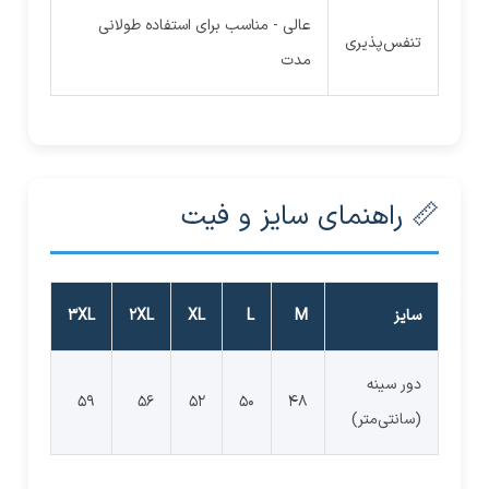
عالی - مناسب برای استفاده طولانی
تنفس‌پذیری
مدت
📏 راهنمای سایز و فیت
سایز
M
L
XL
2XL
3XL
دور سینه
59
56
52
50
48
(سانتی‌متر)