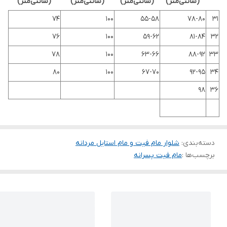
(سانتی‌متر)
(سانتی‌متر)
(سانتی‌متر)
(سانتی‌متر)
74
100
55-58
78-80
31
76
100
59-62
81-84
32
78
100
63-66
88-92
33
80
100
67-70
92-95
34
98
36
دسته‌بندی
:
شلوار مام فیت و مام استایل مردانه
برچسب‌ها :
مام فیت پسرانه