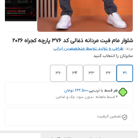
شلوار مام فیت مردانه ذغالی کد ۳۷۶ پارچه کجراه 2026
برند:
طراحی و تولید توسط متخصصین ایرانی
سایزتان را انتخاب کنید
36
34
33
32
31
هر قسط با ترب‌پی:
۶۲۲٬۵۰۰
تومان
۴ قسط ماهانه. بدون سود، چک و ضامن.
تضمین کیفیت