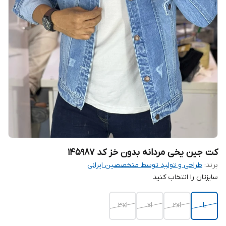
کت جین یخی مردانه بدون خز کد 145987
برند:
طراحی و تولید توسط متخصصین ایرانی
سایزتان را انتخاب کنید
3xl
xl
2xl
L