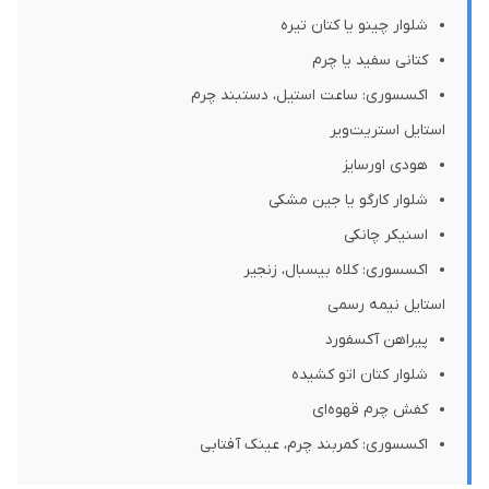
شلوار چینو یا کتان تیره
کتانی سفید یا چرم
اکسسوری: ساعت استیل، دستبند چرم
استایل استریت‌ویر
هودی اورسایز
شلوار کارگو یا جین مشکی
اسنیکر چانکی
اکسسوری: کلاه بیسبال، زنجیر
استایل نیمه رسمی
پیراهن آکسفورد
شلوار کتان اتو کشیده
کفش چرم قهوه‌ای
اکسسوری: کمربند چرم، عینک آفتابی