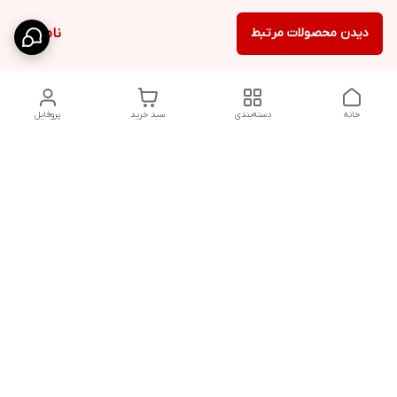
دیدن محصولات مرتبط
ناموجود
خانه
دسته‌بندی
سبد خرید
پروفایل
دسترسی سریع
شلوار بگ مردانه پارچه‌ای
استایل اولد مانی مردانه
راهنمای کامل ست کردن
اورجینال دیلم پلاس +
شلوارک مردانه در سال 202۶
بهترین تیپ اسپرت پسرانه
رنگ سال 1405