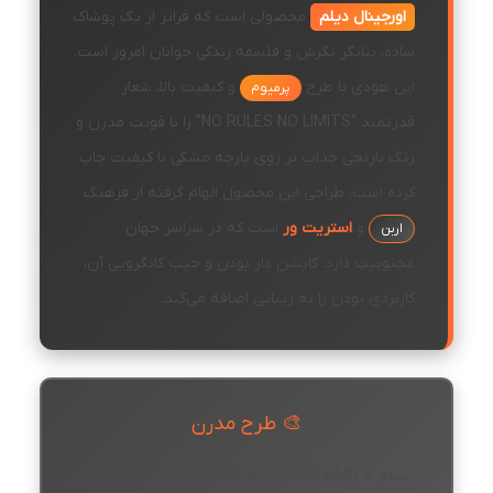
اورجینال دیلم
محصولی است که فراتر از یک پوشاک
ساده، بیانگر نگرش و فلسفه زندگی جوانان امروز است.
این هودی با طرح
و کیفیت بالا، شعار
پرمیوم
قدرتمند "NO RULES NO LIMITS" را با فونت مدرن و
رنگ نارنجی جذاب بر روی پارچه مشکی با کیفیت چاپ
کرده است. طراحی این محصول الهام گرفته از فرهنگ
و
استریت ور
است که در سراسر جهان
اربن
محبوبیت دارد. کاپشن دار بودن و جیب کانگرویی آن،
کاربردی بودن را به زیبایی اضافه می‌کند.
🎨 طرح مدرن
شعار NO RULES NO LIMITS با فونت مدرن و رنگ