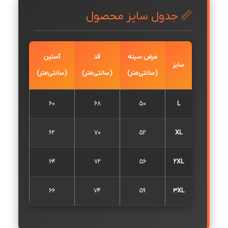
📏 جدول سایز محصول
عرض سینه
قد
آستین
سایز
(سانتی‌متر)
(سانتی‌متر)
(سانتی‌متر)
60
68
50
L
62
70
52
XL
64
72
56
2XL
66
74
59
3XL