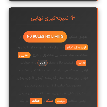
🎯 نتیجه‌گیری نهایی
NO RULES NO LIMITS
هودی مشکی
از
اورجینال دیلم
بیش از یک لباس، بیانگر نگرش و
شخصیت شما است. این محصول با طرح
مدرن و
، کیفیت بالا و سبک
برای جوانانی
جذاب
اربن
طراحی شده که می‌خواهند متفاوت باشند و شخصیت
خود را بروز دهند. شعار قدرتمند "بدون قانون، بدون
محدودیت" پیامی از آزادی و عدم پذیرش
محدودیت‌های غیرضروری است. انتخاب این هودی
یعنی انتخاب
،
سبک
و
اصالت
در یک
کیفیت