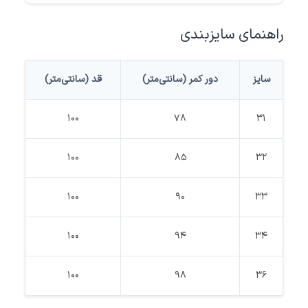
راهنمای سایزبندی
سایز
دور کمر (سانتی‌متر)
قد (سانتی‌متر)
100
78
31
100
85
32
100
90
33
100
94
34
100
98
36