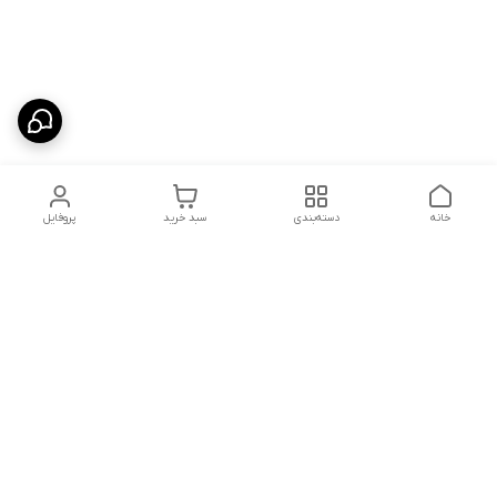
خانه
دسته‌بندی
سبد خرید
پروفایل
دسترسی سریع
شلوار بگ مردانه پارچه‌ای
استایل اولد مانی مردانه
راهنمای کامل ست کردن