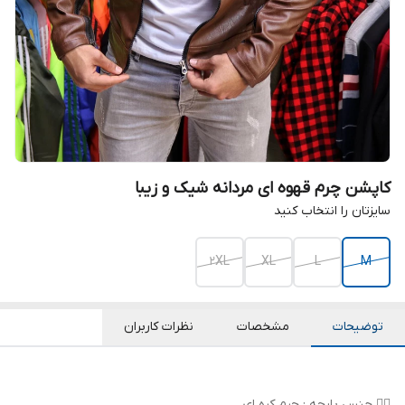
کاپشن چرم قهوه ای مردانه شیک و زیبا
سایزتان را انتخاب کنید
2XL
XL
L
M
توضیحات
مشخصات
نظرات کاربران
👌🏻 جنس پارچه : چرم کره ای