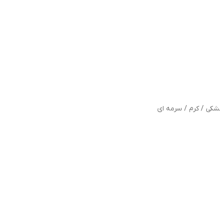
تنخور زیبا و جذب
:
.
تضمینی
:
.
با کیفیت
:
.
اسپورت
:
.
شکی / کرم / سرمه ای