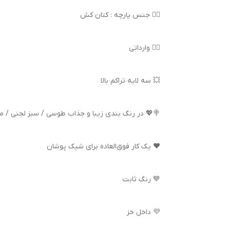
👌🏻 جنس پارچه : کتان کش
👍🏻 وارداتی
💥 سه لایه تراکم بالا
🍭💖 در رنگ بندی زیبا و جذاب طوسی / سبز لجنی / م
❤️ یک کار فوق‌العاده برای شیک پوشان
💙 رنگ ثابت
💜 داخل خز