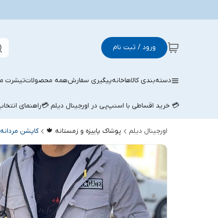
ورود / ثبت نام
دسته‌بندی کالاها
خانه
پیگیری سفارش
همه محصولات
تیشرت مر
💳 خرید اقساطی با اسنپ‌پی در اورجینال دیلم 💳
راهنمای انتخا
اورجینال دیلم
پوشاک پاییزه و زمستانه 🍁
کاپشن مردانه