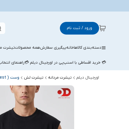
ورود / ثبت نام
دسته‌بندی کالاها
خانه
پیگیری سفارش
همه محصولات
تیشرت مر
💳 خرید اقساطی با اسنپ‌پی در اورجینال دیلم 💳
راهنمای انتخا
اورجینال دیلم
تیشرت مردانه
تیشرت لش
وست ( west ) مردانه