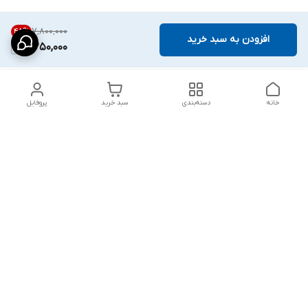
۷٬۸۰۰٬۰۰۰
45
%
افزودن به سبد خرید
4,250,000
خانه
دسته‌بندی
سبد خرید
پروفایل
دسترسی سریع
شلوار بگ مردانه پارچه‌ای
استایل اولد مانی مردانه
راهنمای کامل ست کردن
اورجینال دیلم پلاس +
شلوارک مردانه در سال 202۶
بهترین تیپ اسپرت پسرانه