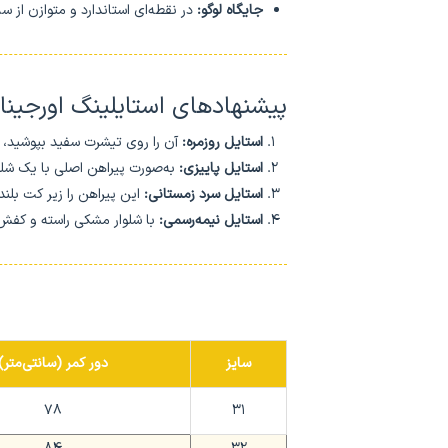
جایگاه لوگو:
در نقطه‌ای استاندارد و متوازن از س
پیشنهادهای استایلینگ اورجینا
استایل روزمره:
آن را روی تیشرت سفید بپوشید، د
استایل پاییزی:
به‌صورت پیراهن اصلی با یک شلو
استایل سرد زمستانی:
این پیراهن را زیر کت بلند
استایل نیمه‌رسمی:
با شلوار مشکی راسته و کفش
سایز
دور کمر (سانتی‌متر)
78
31