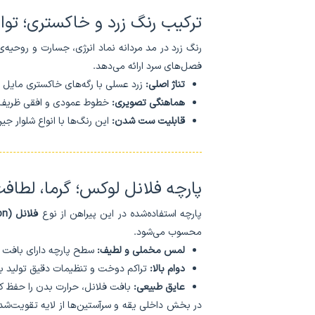
ترکیب رنگ زرد و خاکستری؛ توا
رنگ زرد در مد مردانه نماد انرژی، جسارت و روحیه‌ی
فصل‌های سرد ارائه می‌دهد.
تناژ اصلی:
زرد عسلی با رگه‌های خاکستری مایل ب
هماهنگی تصویری:
خطوط عمودی و افقی ظریف رو
قابلیت ست شدن:
این رنگ‌ها با انواع شلوار ج
پارچه فلانل لوکس؛ گرما، لطاف
پارچه استفاده‌شده در این پیراهن از نوع
فلانل Premium (Warm Flannel Cotton)
محسوب می‌شود.
لمس مخملی و لطیف:
سطح پارچه دارای بافت ب
دوام بالا:
تراکم دوخت و تنظیمات دقیق تولید با
عایق طبیعی:
بافت فلانل، حرارت بدن را حفظ ک
در بخش داخلی یقه و سرآستین‌ها از لایه تقویت‌شده