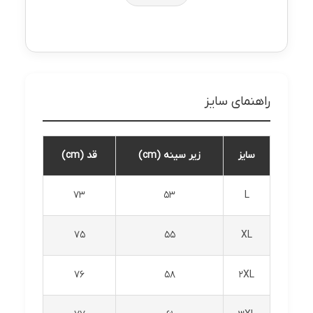
راهنمای سایز
سایز
زیر سینه (cm)
قد (cm)
73
53
L
75
55
XL
76
58
2XL