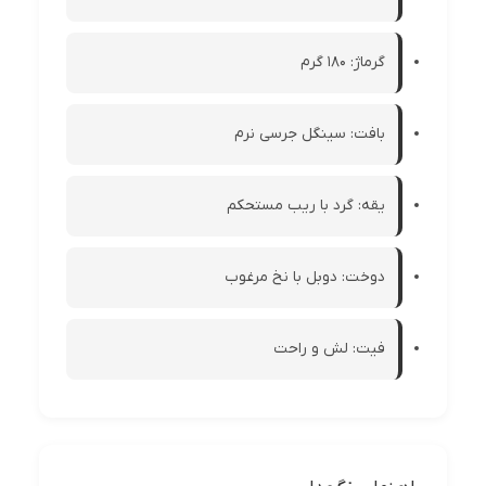
گرماژ: ۱۸۰ گرم
بافت: سینگل جرسی نرم
یقه: گرد با ریب مستحکم
دوخت: دوبل با نخ مرغوب
فیت: لش و راحت