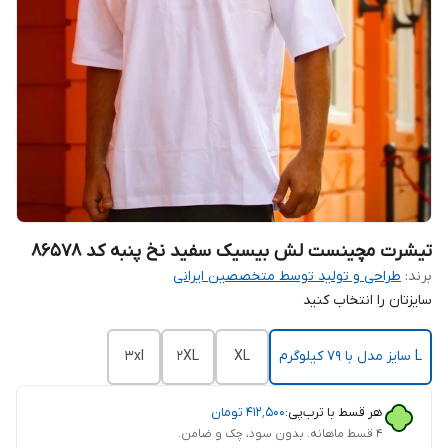
تیشرت مچینست لش بیسیک سفید نخ پنبه کد ۸۶۵۷۸
برند:
طراحی و تولید توسط متخصصین ایرانی
سایزتان را انتخاب کنید
L سایز مدل با ۷۹ کیلوگرم
XL
2XL
3xl
هر قسط با ترب‌پی:
۴۱۲٬۵۰۰
تومان
۴ قسط ماهانه. بدون سود، چک و ضامن.