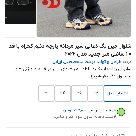
شلوار جین بگ ذغالی سیر مردانه پارچه دنیم کحراه با قد
۱۱۰ سانتی متر جدید مدل 2026
برند:
طراحی و تولید توسط متخصصین ایرانی
سایزتان را انتخاب کنید (لطفا به راهنمای سایز در قسمت ویژگی های
محصول دقت فرمایید)
31 سایز مدل
۳۲
۳۶
۳۴
۳۳
هر قسط با ترب‌پی:
۷۲۵٬۰۰۰
تومان
۴ قسط ماهانه. بدون سود، چک و ضامن.
تضمین کیفیت از اورجینال دیلم