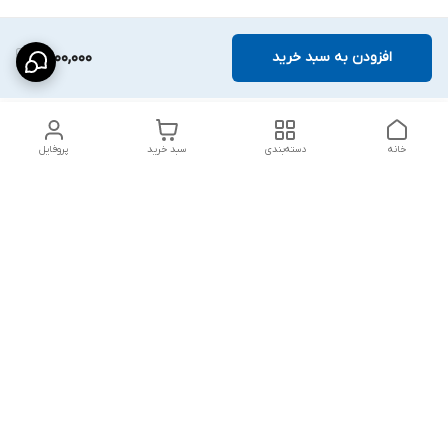
افزودن به سبد خرید
2,900,000
خانه
دسته‌بندی
سبد خرید
پروفایل
دسترسی سریع
شلوار بگ مردانه پارچه‌ای
استایل اولد مانی مردانه
راهنمای کامل ست کردن
اورجینال دیلم پلاس +
شلوارک مردانه در سال 202۶
بهترین تیپ اسپرت پسرانه