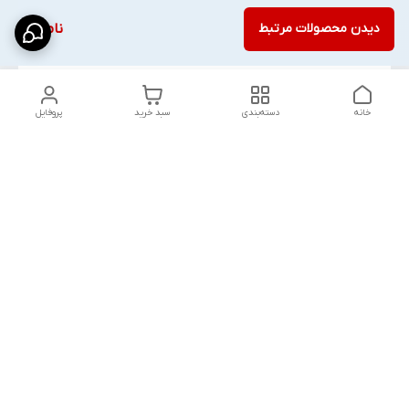
دیدن محصولات مرتبط
ناموجود
خانه
دسته‌بندی
سبد خرید
پروفایل
دسترسی سریع
پارچه‌ای
استایل اولد مانی مردانه
راهنمای کامل ست کردن
اورجینال دیلم پلاس +
شلوارک مردانه در سال