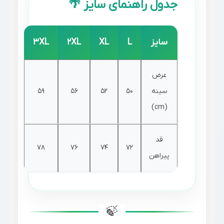
جدول راهنمای سایز 🌴
سایز
L
XL
2XL
3XL
عرض
سینه
50
52
56
59
(cm)
قد
78
76
74
72
پیراهن