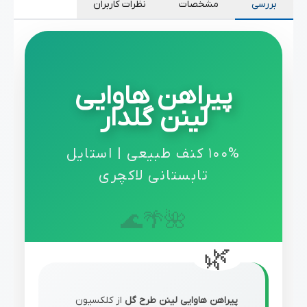
بررسی
مشخصات
نظرات کاربران
پیراهن هاوایی
لینن گلدار
100% کنف طبیعی | استایل
تابستانی لاکچری
پیراهن هاوایی لینن طرح گل
از کلکسیون