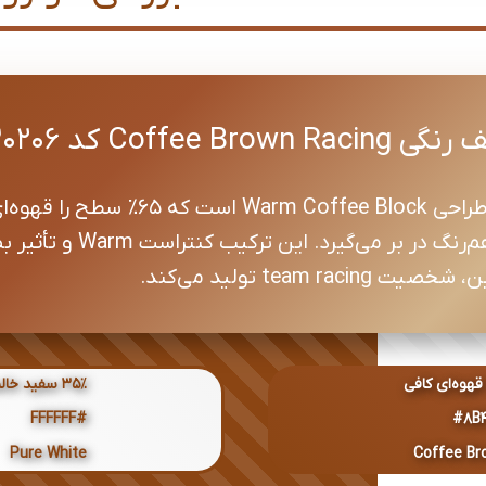
Coffee کد 30206
۳۵٪ سفید خالص
#FFFFFF
#8B4
Pure White
Coffee Br