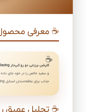
☕ معرفی محصول برزنتی د
کاپشن برزنتی دو رو کپ‌دار Racing کد 30206 Coffee Brown Premium
جذاب برای علاقه‌مندان استایل warm coffee racing است.
☕ تحلیل عمیق رنگ Coffee Brown برزنت