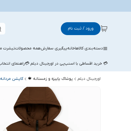
ورود / ثبت نام
دسته‌بندی کالاها
خانه
پیگیری سفارش
همه محصولات
تیشرت مر
💳 خرید اقساطی با اسنپ‌پی در اورجینال دیلم 💳
راهنمای انتخا
اورجینال دیلم
پوشاک پاییزه و زمستانه 🍁
کاپشن مردانه