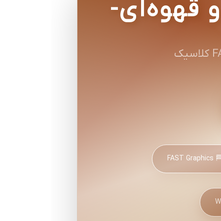
تی Racing دو رو قهوه‌ای-
🏁 FAST Graph