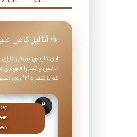
☕ آنالیز کامل طیف رنگی  Brown Racing
که با شماره "2" روی آستین، شخصیت team racing تولید می‌کند.
۶۵٪ قهوه‌ای کافی
513
own