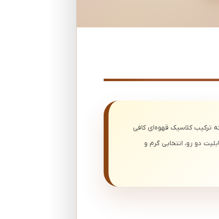
 ترکیب کلاسیک قهوه‌ای کافی
صول با طراحی Canvas، کپ هم‌رنگ بدنه، شماره "2" کلاسیک و قابلیت دو رو، انتخابی گرم و