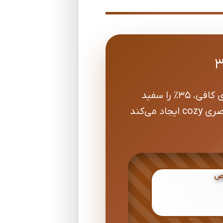
این کاپشن برزنتی دارای طراحی Warm Coffee Block است که ۶۵٪ سطح را قهوه‌ای کافی، ۳۵٪ را سفید
خالص و کپ را قهوه‌ای هم‌رنگ در بر می‌گیرد. این ترکیب کنتراست Warm و تأثیر بصری cozy ایجاد می‌کند