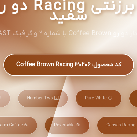
☕ کاپشن برزن
سفید
ا شماره 2 و گرافیک FAST کلاسیک
کد محصول: 30206 Coffee Brown Racing
ics
2️⃣ Number Two
⚪ Pure White
☕ Warm Coffee
🔄 Reversible
🎨 C