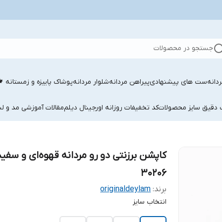
جستجو در محصولات
دانه
ست های پیشنهادی
پیراهن مردانه
شلوار مردانه
پوشاک پاییزه و زمستانه 
ب دقیق سایز محصولات
کد تخفیفات روزانه اورجینال دیلم
مقالات آموزشی مد و لب
کاپشن برزنتی دو رو مردانه قهوه‌ای و سفید
30206
برند:
originaldeylam
انتخاب سایز