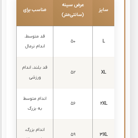
عرض سینه
سایز
مناسب برای
(سانتی‌متر)
قد متوسط،
50
L
اندام نرمال
قد بلند، اندام
52
XL
ورزشی
اندام متوسط
56
2XL
به بزرگ
اندام بزرگ،
59
3XL