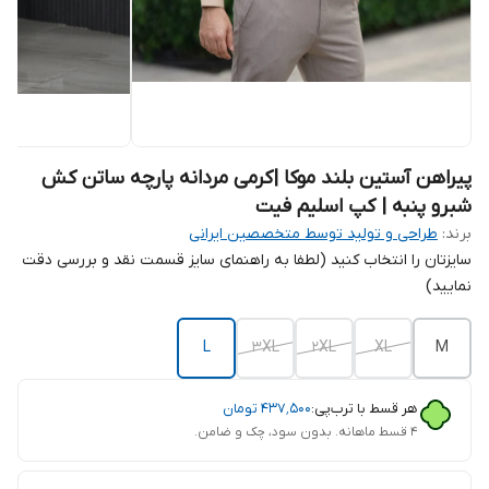
پیراهن آستین بلند موکا |کرمی مردانه پارچه ساتن کش
شبرو پنبه | کپ اسلیم فیت
برند:
طراحی و تولید توسط متخصصین ایرانی
سایزتان را انتخاب کنید (لطفا به راهنمای سایز قسمت نقد و بررسی دقت
نمایید)
L
3XL
2XL
XL
M
هر قسط با ترب‌پی:
۴۳۷٬۵۰۰
تومان
۴ قسط ماهانه. بدون سود، چک و ضامن.