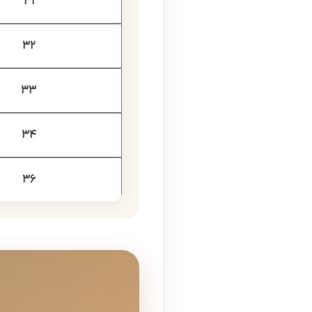
31
32
33
34
36