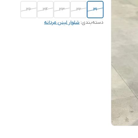
36
34
33
32
31
دسته‌بندی
:
شلوار لینن مردانه