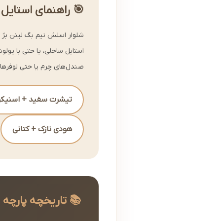
🎯 راهنمای استایل
شلوار اسلش نیم بگ لینن بژ را 
استایل ساحلی، یا حتی با پول
صندل‌های چرم یا حتی لوفرها 
تیشرت سفید + اسنیکر
هودی نازک + کتانی
📚 تاریخچه پارچه 