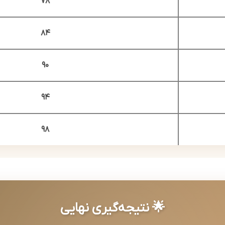
78
84
90
94
98
🌟 نتیجه‌گیری نهایی