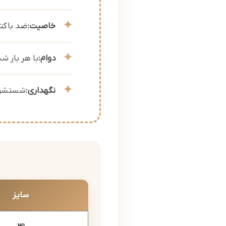
خاصیت:
ضد باکتری 
دوام:
با هر بار ش
نگهداری:
شستشو ب
سایز