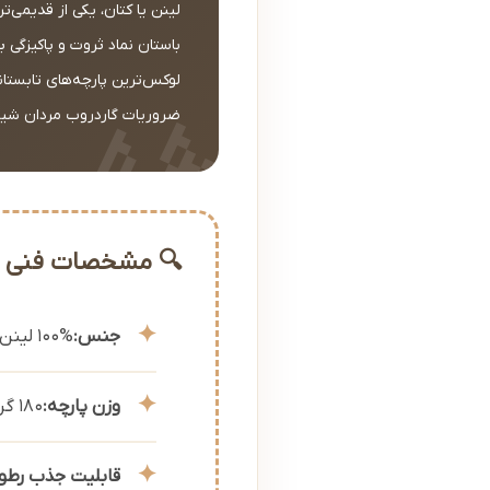
باستان نماد ثروت و پاکیزگی 
ضروریات گاردروب مردان شی
🔍 مشخصات فنی و 
جنس:
100% لینن طبیعی درجه یک اروپایی
وزن پارچه:
180 گرم (سبک و مناسب تابستان)
قابلیت جذب رطو