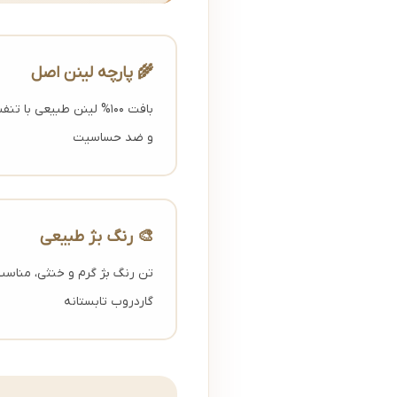
🌾 پارچه لینن اصل
بافت 100% لینن طبیعی با
و ضد حساسیت
🎨 رنگ بژ طبیعی
تن رنگ بژ گرم و خنثی، مناس
گاردروب تابستانه