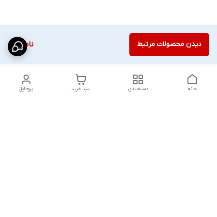
دیدن محصولات مرتبط
ناموجود
خانه
دسته‌بندی
سبد خرید
پروفایل
دسترسی سریع
شلوار بگ مردانه پارچه‌ای
استایل اولد مانی مردانه
راهنمای کامل ست کردن
اورجینال دیلم پلاس +