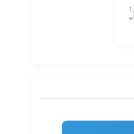
اپ
ل و