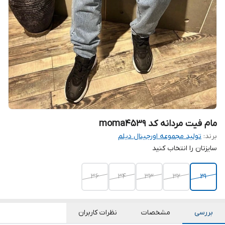
مام فیت مردانه کد moma4539
برند:
تولید مجموعه اورجینال دیلم
سایزتان را انتخاب کنید
36
34
33
32
31
بررسی
مشخصات
نظرات کاربران