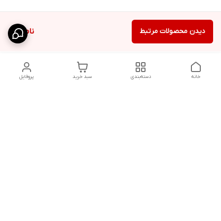
دیدن محصولات مرتبط
ناموجود
خانه
دسته‌بندی
سبد خرید
پروفایل
دسترسی سریع
شلوار بگ مردانه پارچه‌ای
استایل اولد مانی مردانه
راهنمای کامل ست کردن
اورجینال دیلم پلاس +
شلوارک مردانه در سال 202۶