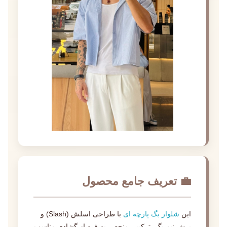
💼 تعریف جامع محصول
این
شلوار بگ پارچه ای
با طراحی اسلش (Slash) و
برش نیم بگ، ترکیبی منحصر به فرد از گشادی مناسب