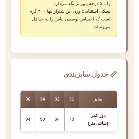
را تا ۵ درجه پایین‌تر نگه می‌دارد.
سبکی استثنایی:
وزن این شلوار تنها ۳۰۰ گرم
است که احساس پوشیدن لباس را به حداقل
می‌رساند.
📏 جدول سایزبندی
سایز
31
32
34
36
دور کمر
94
90
84
78
(سانتی‌متر)