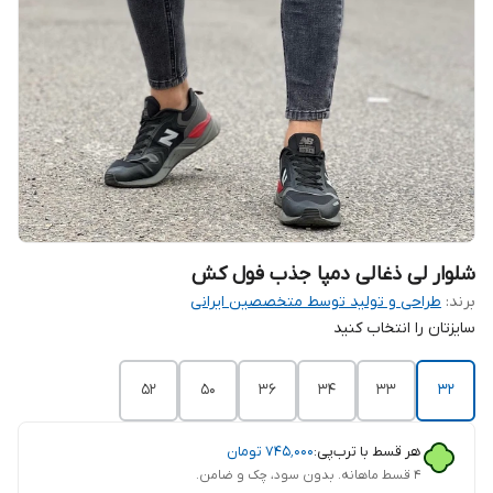
شلوار لی ذغالی دمپا جذب فول کش
برند:
طراحی و تولید توسط متخصصین ایرانی
سایزتان را انتخاب کنید
52
۵۰
36
34
33
32
هر قسط با ترب‌پی:
۷۴۵٬۰۰۰
تومان
۴ قسط ماهانه. بدون سود، چک و ضامن.