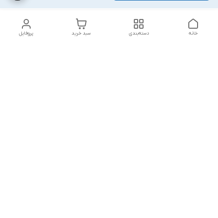
خانه
دسته‌بندی
سبد خرید
پروفایل
دسترسی سریع
شلوار بگ مردانه پارچه‌ای
استایل اولد مانی مردانه
راهنمای کامل ست کردن
اورجینال دیلم پلاس +
شلوارک مردانه در سال 202۶
بهترین تیپ اسپرت پسرانه
رنگ سال 1405
تجربه خرید از اورجینال
شرایط تعویض یا عودت
دیلم
سفارش