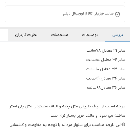
اصالت فیزیکی کالا از اورجینال دیلم
بررسی
توضیحات
مشخصات
نظرات کاربران
سايز 31 معادل 78سانت
سايز 32 معادل 80سانت
سايز 33 معادل 90سانت
سايز 34 معادل 94سانت
سايز 36 معادل98سانت
پارچه اسلپ از الیاف طبیعی مثل پنبه و الیاف مصنوعی مثل پلی استر
ساخته می شود. و مانند حریر بسیار نرم است.
🔴این پارچه مناسب برای شلوار مردانه با توجه به مقاومت و کشسانی