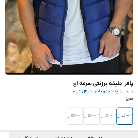
پافر جلیقه برزنتی سرمه ای
برند:
تولید مجموعه اورجینال دیلم
سایز
3XL
2XL
XL
L