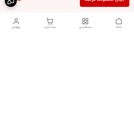
خانه
دسته‌بندی
سبد خرید
پروفایل
دسترسی سریع
شلوار بگ مردانه پارچه‌ای
استایل اولد مانی مردانه
راهنمای کامل ست کردن
اورجینال دیلم پلاس +
شلوارک مردانه در سال 202۶
بهترین تیپ اسپرت پسرانه
رنگ سال 1405
تجربه خرید از اورجینال
شرایط تعویض یا عودت
دیلم