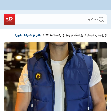
جستجو
اورجینال دیلم
پوشاک پاییزه و زمستانه 🍁
پافر و جلیقه پاییزه