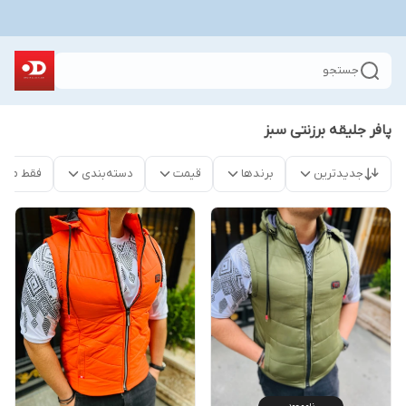
جستجو
پافر جلیقه برزنتی سبز
جدیدترین
برندها
قیمت
دسته‌بندی
فقط محص