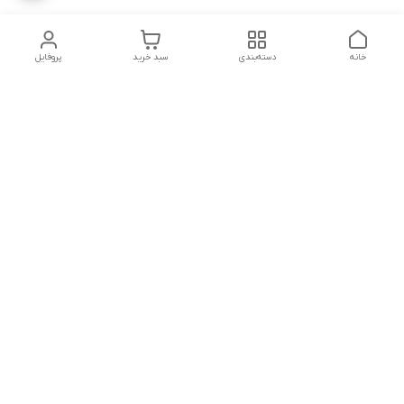
خانه
دسته‌بندی
سبد خرید
پروفایل
دسترسی سریع
شلوار بگ مردانه پارچه‌ای
استایل اولد مانی مردانه
راهنمای کامل ست کردن
اورجینال دیلم پلاس +
شلوارک مردانه در سال 202۶
بهترین تیپ اسپرت پسرانه
رنگ سال 1405
تجربه خرید از اورجینال
شرایط تعویض یا عودت
دیلم
سفارش