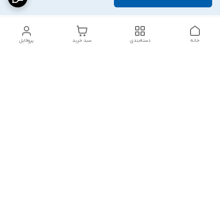
خانه
دسته‌بندی
سبد خرید
پروفایل
دسترسی سریع
پارچه‌ای
استایل اولد مانی مردانه
راهنمای کامل ست کردن
اورجینال دیلم پلاس +
شلوارک مردانه در سال
202۶
بهترین تیپ اسپرت
پسرانه
رنگ سال 1405