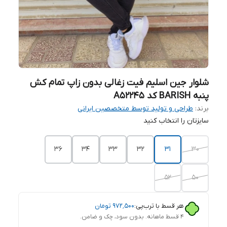
شلوار جین اسلیم فیت زغالی بدون زاپ تمام کش
پنبه BARISH کد A52245
برند:
طراحی و تولید توسط متخصصین ایرانی
سایزتان را انتخاب کنید
36
34
33
32
31
30
52
50
هر قسط با ترب‌پی:
۹۷۲٬۵۰۰
تومان
۴ قسط ماهانه. بدون سود، چک و ضامن.