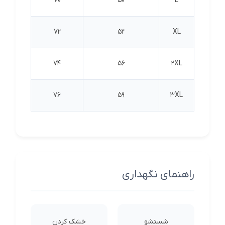
70
50
L
72
52
XL
74
56
2XL
76
59
3XL
راهنمای نگهداری
شستشو
خشک کردن