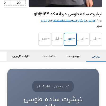
تیشرت ساده طوسی مردانه کد gfd6t44
برند:
طراحی و تولید توسط متخصصین ایرانی
سایز
xxxl
M
xxl
xl
L
بررسی
توضیحات
مشخصات
نظرات کاربران
کد محصول: gfd6t44
تیشرت ساده طوسی