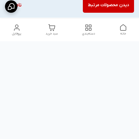
دیدن محصولات مرتبط
ناموجود
خانه
دسته‌بندی
سبد خرید
پروفایل
دسترسی سریع
شلوار بگ مردانه پارچه‌ای
استایل اولد مانی مردانه
راهنمای کامل ست کردن
اورجینال دیلم پلاس +
شلوارک مردانه در سال 202۶
بهترین تیپ اسپرت پسرانه
رنگ سال 1405
تجربه خرید از اورجینال