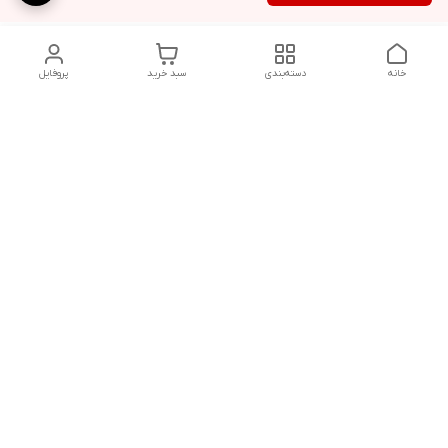
خانه
دسته‌بندی
سبد خرید
پروفایل
دسترسی سریع
شلوار بگ مردانه پارچه‌ای
استایل اولد مانی مردانه
راهنمای کامل ست کردن
اورجینال دیلم پلاس +
شلوارک مردانه در سال 202۶
بهترین تیپ اسپرت پسرانه
رنگ سال 1405
تجربه خرید از اورجینال
شرایط تعویض یا عودت
دیلم
سفارش